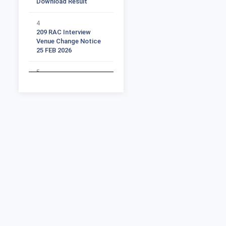
4
209 RAC Interview
Venue Change Notice
25 FEB 2026
5
All Subject Ph D
Supervisor Vacant
Seats List
6
Ph D 2025 26 RAC Time
Table Notification
Part 1
7
Ph D 2025 26 RAC Time
Table Student list Part
2
8
Ph D 2025 26 RAC Time